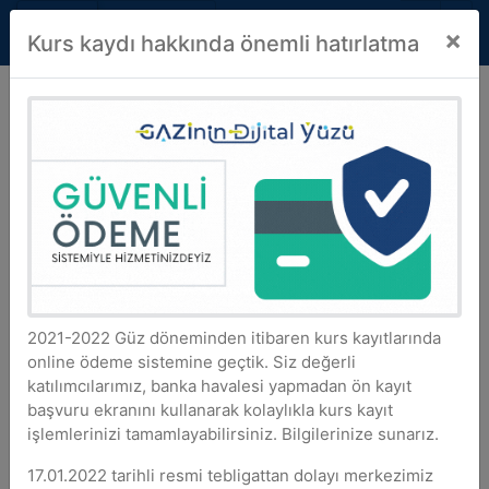
☰
Select Lang
×
Gazi University
TR
Kurs kaydı hakkında önemli hatırlatma
English Academic
Writing Courses
2021-2022 Güz döneminden itibaren kurs kayıtlarında
online ödeme sistemine geçtik. Siz değerli
katılımcılarımız, banka havalesi yapmadan ön kayıt
başvuru ekranını kullanarak kolaylıkla kurs kayıt
işlemlerinizi tamamlayabilirsiniz. Bilgilerinize sunarız.
17.01.2022 tarihli resmi tebligattan dolayı merkezimiz