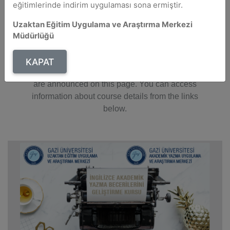
eğitimlerinde indirim uygulaması sona ermiştir.
Applications for our certificate program
Uzaktan Eğitim Uygulama ve Araştırma Merkezi
organized in cooperation with
Gazi University
Müdürlüğü
Distance Education Application and
Research Center (GUZEM)
and
Academic
KAPAT
Writing Application and Research Center
are announced on this page. You can access
information about course details from the links
below.