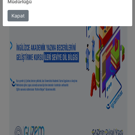
Müdürlüğü
Kapat