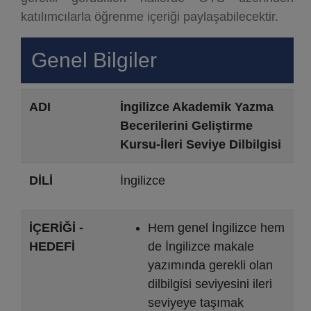
katılımcılarla öğrenme içeriği paylaşabilecektir.
Genel Bilgiler
ADI
İngilizce Akademik Yazma
Becerilerini Geliştirme
Kursu-İleri Seviye Dilbilgisi
DİLİ
İngilizce
İÇERİĞİ -
Hem genel İngilizce hem
HEDEFİ
de İngilizce makale
yazımında gerekli olan
dilbilgisi seviyesini ileri
seviyeye taşımak