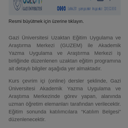
Resmi büyütmek için üzerine tıklayın.
Gazi Üniversitesi Uzaktan Eğitim Uygulama ve
Araştırma Merkezi (GUZEM) ile Akademik
Yazma Uygulama ve Araştırma Merkezi iş
birliğinde düzenlenen uzaktan eğitim programına
ait detaylı bilgiler aşağıda yer almaktadır.
Kurs çevrim içi (online) dersler şeklinde, Gazi
Üniversitesi Akademik Yazma Uygulama ve
Araştıma Merkezinde görev yapan, alanında
uzman öğretim elemanları tarafından verilecektir.
Eğitim sonunda katılımcılara “Katılım Belgesi”
düzenlenecektir.