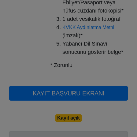
Ehliyet/Pasaport veya
nüfus cüzdanı fotokopisi*
1 adet vesikalık fotoğraf
KVKK Aydınlatma Metni
(imzalı)*
Yabancı Dil Sınavı
sonucunu gösterir belge*
* Zorunlu
KAYIT BAŞVURU EKRANI
Kayıt açık