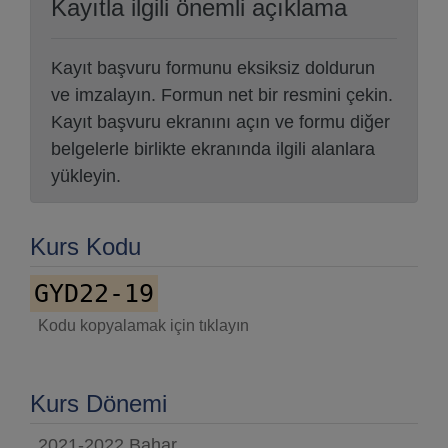
Kayıtla ilgili önemli açıklama
Kayıt başvuru formunu eksiksiz doldurun
ve imzalayın. Formun net bir resmini çekin.
Kayıt başvuru ekranını açın ve formu diğer
belgelerle birlikte ekranında ilgili alanlara
yükleyin.
Kurs Kodu
GYD22-19
Kodu kopyalamak için tıklayın
Kurs Dönemi
2021-2022 Bahar