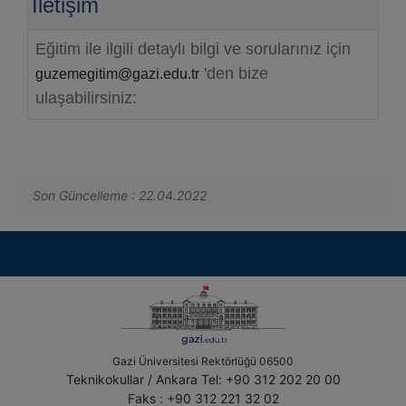
İletişim
Eğitim ile ilgili detaylı bilgi ve sorularınız için
'den bize
guzemegitim@gazi.edu.tr
ulaşabilirsiniz:
Son Güncelleme : 22.04.2022
Gazi Üniversitesi Rektörlüğü 06500
Teknikokullar / Ankara Tel: +90 312 202 20 00
Faks : +90 312 221 32 02