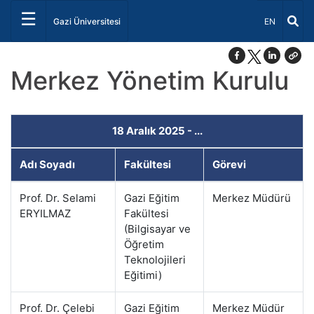
☰
Dil Seçiniz 
Gazi Üniversitesi
EN
Merkez Yönetim Kurulu
18 Aralık 2025 - ...
Adı Soyadı
Fakültesi
Görevi
Prof. Dr. Selami
Gazi Eğitim
Merkez Müdürü
ERYILMAZ
Fakültesi
(Bilgisayar ve
Öğretim
Teknolojileri
Eğitimi)
Prof. Dr. Çelebi
Gazi Eğitim
Merkez Müdür