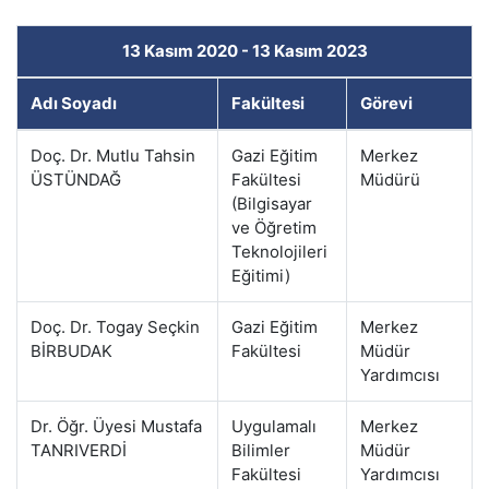
13 Kasım 2020 - 13 Kasım 2023
Adı Soyadı
Fakültesi
Görevi
Doç. Dr. Mutlu Tahsin
Gazi Eğitim
Merkez
ÜSTÜNDAĞ
Fakültesi
Müdürü
(Bilgisayar
ve Öğretim
Teknolojileri
Eğitimi)
Doç. Dr. Togay Seçkin
Gazi Eğitim
Merkez
BİRBUDAK
Fakültesi
Müdür
Yardımcısı
Dr. Öğr. Üyesi Mustafa
Uygulamalı
Merkez
TANRIVERDİ
Bilimler
Müdür
Fakültesi
Yardımcısı