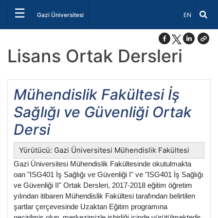
☰
Dil Seçiniz 
Gazi Üniversitesi
EN
Lisans Ortak Dersleri
Mühendislik Fakültesi İş
Sağlığı ve Güvenliği Ortak
Dersi
Yürütücü: Gazi Üniversitesi Mühendislik Fakültesi
Gazi Üniversitesi Mühendislik Fakültesinde okutulmakta
oan "ISG401 İş Sağlığı ve Güvenliği I" ve "ISG401 İş Sağlığı
ve Güvenliği II" Ortak Dersleri, 2017-2018 eğitim öğretim
yılından itibaren Mühendislik Fakültesi tarafından belirtilen
şartlar çerçevesinde Uzaktan Eğitim programına
geçirilmiş olup, merkezimizle işbirliği içinde yürütülmektedir.