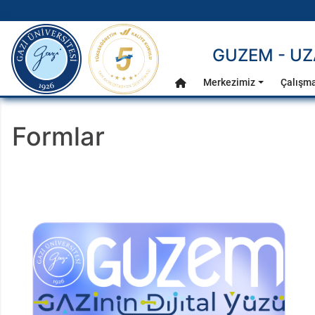
gazi.edu.tr
GUZEM - UZ
Ana Menü
Merkezimiz
Çalışma
Anasayfa
Formlar