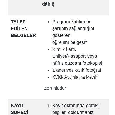
dâhil)
TALEP
Program katılım ön
EDİLEN
şartının sağlandığını
BELGELER
gösteren
öğrenim belgesi*
Kimlik kartı,
Ehliyet/Pasaport veya
nüfus cüzdanı fotokopisi
1 adet vesikalık fotoğraf
*
KVKK Aydınlatma Metni
*Zorunludur
KAYIT
Kayıt ekranında gerekli
SÜRECİ
bilgileri doldurmanız