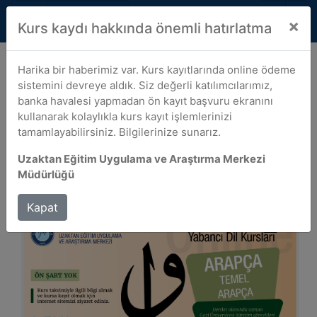
☰
Dil Seçiniz 
×
Gazi Üniversitesi
EN
Kurs kaydı hakkında önemli hatırlatma
Harika bir haberimiz var. Kurs kayıtlarında online ödeme
ARAPÇA TEMEL
sistemini devreye aldık. Siz değerli katılımcılarımız,
banka havalesi yapmadan ön kayıt başvuru ekranını
ARAPÇA A1.1 Kursu
kullanarak kolaylıkla kurs kayıt işlemlerinizi
tamamlayabilirsiniz. Bilgilerinize sunarız.
(2023-2024 Bahar
Uzaktan Eğitim Uygulama ve Araştırma Merkezi
Dönemi)
Müdürlüğü
Kapat