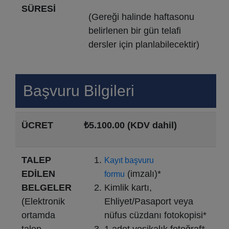
SÜRESİ
(Gereği halinde haftasonu
belirlenen bir gün telafi
dersler için planlabilecektir)
Başvuru Bilgileri
ÜCRET
₺5.100.00 (KDV dahil)
TALEP
Kayıt başvuru
EDİLEN
(imzalı)*
formu
BELGELER
Kimlik kartı,
(Elektronik
Ehliyet/Pasaport veya
ortamda
nüfus cüzdanı fotokopisi*
talep
1 adet vesikalık fotoğraf*