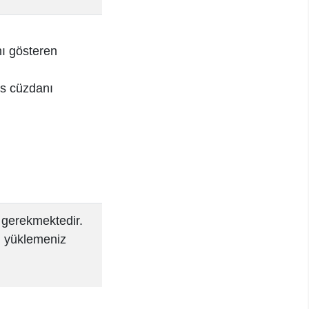
nı gösteren
us cüzdanı
z gerekmektedir.
ri yüklemeniz