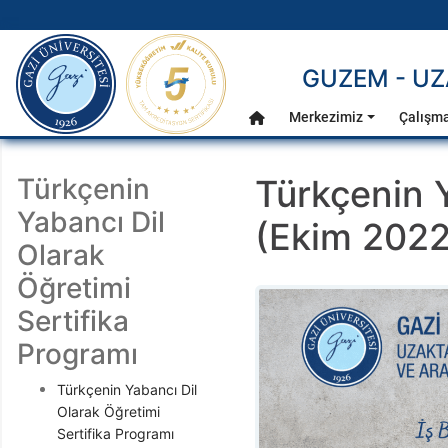
gazi.edu.tr
GUZEM - UZ
Ana Menü
Merkezimiz
Çalışma
Anasayfa
Türkçenin
Türkçenin Y
Yabancı Dil
(Ekim 2022
Olarak
Öğretimi
Sertifika
Programı
Türkçenin Yabancı Dil
Olarak Öğretimi
Sertifika Programı