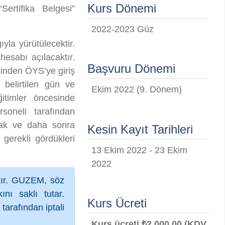
Kurs Dönemi
Sertifika Belgesi”
2022-2023 Güz
yla yürütülecektir.
esabı açılacaktır.
Başvuru Dönemi
esinden ÖYS’ye giriş
 belirtilen gün ve
Ekim 2022 (9. Dönem)
ğitimler öncesinde
oneli tarafından
acak ve daha sonra
Kesin Kayıt Tarihleri
 gerekli gördükleri
13 Ekim 2022 - 23 Ekim
2022
ktır. GUZEM, söz
nı saklı tutar.
Kurs Ücreti
tarafından iptali
Kurs ücreti ₺2.000,00 (KDV