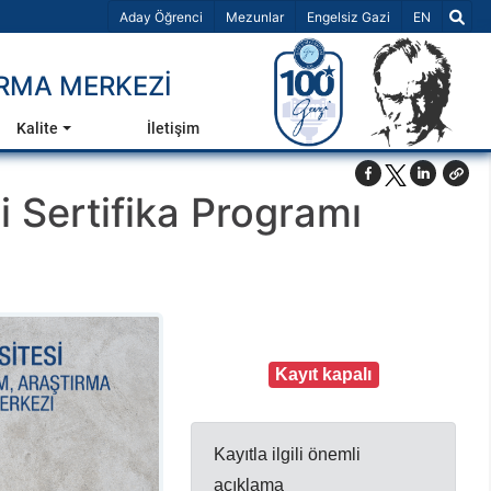
Dil Seçiniz 
Aday Öğrenci
Mezunlar
Engelsiz Gazi
EN
RMA MERKEZİ
Kalite
İletişim
i Sertifika Programı
Kayıt kapalı
Kayıtla ilgili önemli
açıklama