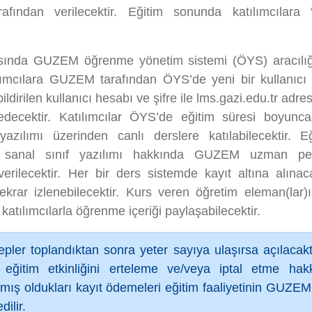
afından verilecektir. Eğitim sonunda katılımcılara “
 arasında GUZEM öğrenme yönetim sistemi (ÖYS) aracılığı
lımcılara GUZEM tarafından ÖYS’de yeni bir kullanıcı h
bildirilen kullanıcı hesabı ve şifre ile lms.gazi.edu.tr adr
edecektir. Katılımcılar ÖYS’de eğitim süresi boyunca
yazılımı üzerinden canlı derslere katılabilecektir. E
 sanal sınıf yazılımı hakkında GUZEM uzman pers
 verilecektir. Her bir ders sistemde kayıt altına alın
tekrar izlenebilecektir. Kurs veren öğretim eleman(lar)ı
atılımcılarla öğrenme içeriği paylaşabilecektir.
lepler toplandıktan sonra yeter sayıya ulaşırsa açılaca
eğitim etkinliğini erteleme ve/veya iptal etme hakkı
pmış oldukları kayıt ödemeleri eğitim faaliyetinin GUZEM 
ilir.