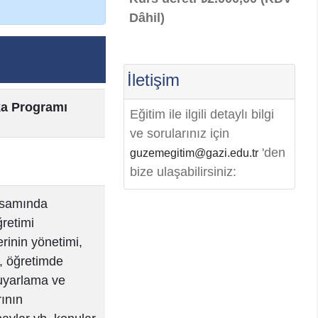
Dâhil)
İletişim
ka Programı
Eğitim ile ilgili detaylı bilgi
ve sorularınız için
'den
guzemegitim@gazi.edu.tr
bize ulaşabilirsiniz:
apsamında
ğretimi
rinin yönetimi,
im, öğretimde
-uyarlama ve
ının