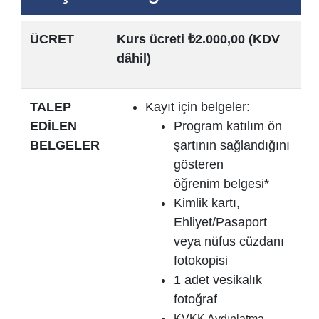
ÜCRET
Kurs ücreti ₺2.000,00 (KDV
dâhil)
TALEP
Kayıt için belgeler:
EDİLEN
Program katılım ön
BELGELER
şartının sağlandığını
gösteren
öğrenim belgesi*
Kimlik kartı,
Ehliyet/Pasaport
veya nüfus cüzdanı
fotokopisi
1 adet vesikalık
fotoğraf
KVKK Aydınlatma