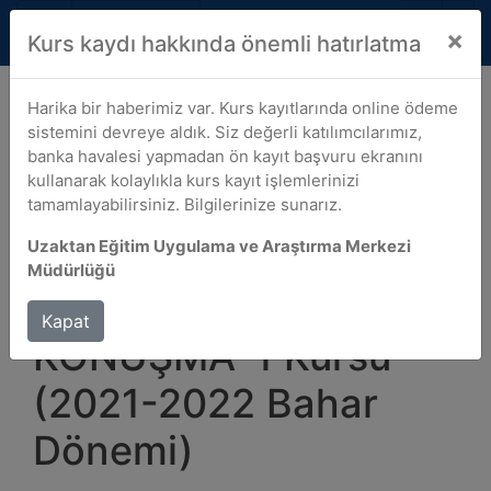
☰
Dil Seçiniz 
×
Gazi Üniversitesi
EN
Kurs kaydı hakkında önemli hatırlatma
Harika bir haberimiz var. Kurs kayıtlarında online ödeme
Yabancı Diller Yüksekokulu İş
sistemini devreye aldık. Siz değerli katılımcılarımız,
Birliği ile 2021-2022 Bahar
banka havalesi yapmadan ön kayıt başvuru ekranını
kullanarak kolaylıkla kurs kayıt işlemlerinizi
Dönemi Yabancı Dil Kurslarımız
tamamlayabilirsiniz. Bilgilerinize sunarız.
İNGİLİZCE AKADEMİK KONUŞMA-1 Kursu (2021-2022
Uzaktan Eğitim Uygulama ve Araştırma Merkezi
Bahar Dönemi)
Müdürlüğü
İNGİLİZCE AKADEMİK
Kapat
KONUŞMA-1 Kursu
(2021-2022 Bahar
Dönemi)