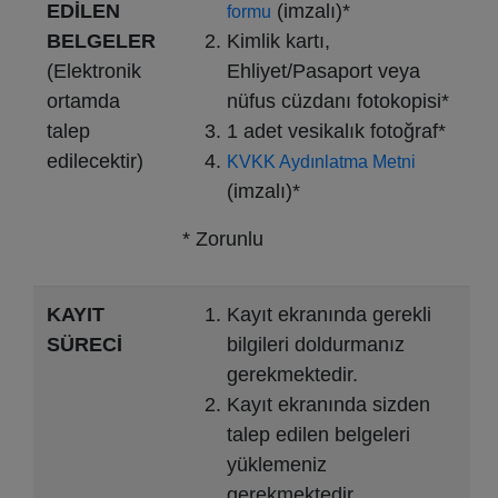
EDİLEN
(imzalı)*
formu
BELGELER
Kimlik kartı,
(Elektronik
Ehliyet/Pasaport veya
ortamda
nüfus cüzdanı fotokopisi*
talep
1 adet vesikalık fotoğraf*
edilecektir)
KVKK Aydınlatma Metni
(imzalı)*
* Zorunlu
KAYIT
Kayıt ekranında gerekli
SÜRECİ
bilgileri doldurmanız
gerekmektedir.
Kayıt ekranında sizden
talep edilen belgeleri
yüklemeniz
gerekmektedir.