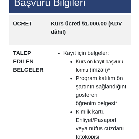
Başvuru Bilgileri
ÜCRET
Kurs ücreti ₺1.000,00 (KDV
dâhil)
TALEP
Kayıt için belgeler:
EDİLEN
Kurs ön kayıt başvuru
BELGELER
(imzalı)*
formu
Program katılım ön
şartının sağlandığını
gösteren
öğrenim belgesi*
Kimlik kartı,
Ehliyet/Pasaport
veya nüfus cüzdanı
fotokopisi