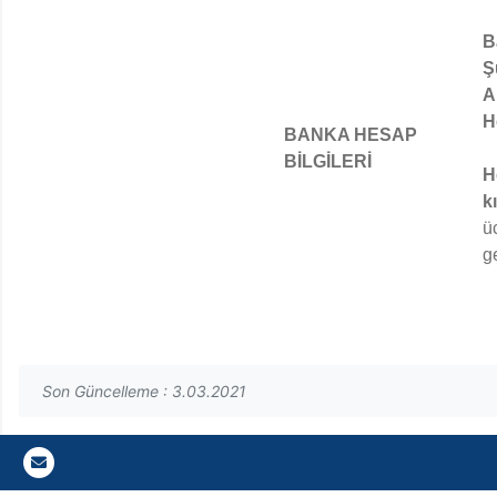
B
Ş
A
H
BANKA HESAP
BİLGİLERİ
H
k
ü
g
Son Güncelleme : 3.03.2021
Gazi E-Mail