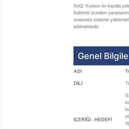
Not2: Kursun ön kayıtta yet
İndirimli ücretten yararlanm
sırasında sisteme yüklemeler
edilmektedir.
Genel Bilgile
ADI
T
DİLİ
T
S
k
b
yö
İÇERİĞİ - HEDEFİ
ö