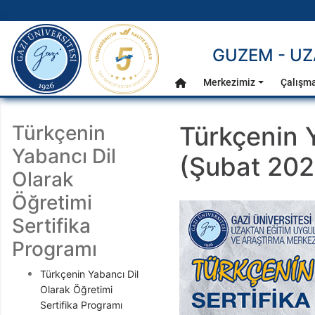
gazi.edu.tr
GUZEM - UZ
Ana Menü
Merkezimiz
Çalışma
Anasayfa
Türkçenin
Türkçenin Y
Yabancı Dil
(Şubat 202
Olarak
Öğretimi
Sertifika
Programı
Türkçenin Yabancı Dil
Olarak Öğretimi
Sertifika Programı