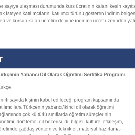
er sayıya ulaşması durumunda kurs ücretinin kalanı kesin kayıtta y
ak isteyen katılımcıların, katılımcı türünü gösteren indirim belges
i ve kursun kalan ücretini de yine indirimli ücret üzerinden yatı
r
ürkçenin Yabancı Dil Olarak Öğretimi Sertifika Programı
ürkçe
ınırlı sayıda kişinin kabul edileceği program kapsamında
atılımcılara Türkçenin yabancı/ikinci dil olarak öğretimi
ağlamında çok kültürlü sınıflarda öğretim süreçlerinin
netimi, dört temel dil becerisi, dil bilgisi, kültürel etkileşim,
ğretimde çağdaş yöntem ve teknikler, materyal hazırlama-