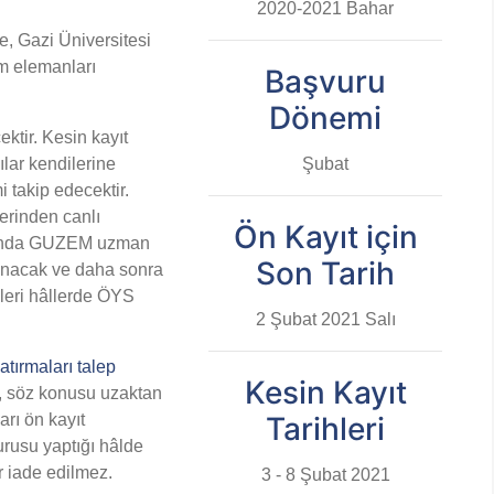
2020-2021 Bahar
e, Gazi Üniversitesi
m elemanları
Başvuru
Dönemi
ktir. Kesin kayıt
ılar kendilerine
Şubat
i takip edecektir.
zerinden canlı
Ön Kayıt için
hakkında GUZEM uzman
Son Tarih
alınacak ve daha sonra
kleri hâllerde ÖYS
2 Şubat 2021 Salı
tırmaları talep
Kesin Kayıt
M, söz konusu uzaktan
arı ön kayıt
Tarihleri
urusu yaptığı hâlde
er iade edilmez.
3 - 8 Şubat 2021