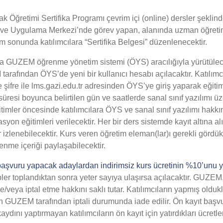
k Öğretimi Sertifika Programı çevrim içi (online) dersler şeklind
 ve Uygulama Merkezi’nde görev yapan, alanında uzman öğreti
tim sonunda katılımcılara “Sertifika Belgesi” düzenlenecektir.
sında GUZEM öğrenme yönetim sistemi (ÖYS) aracılığıyla yürütülece
arafından ÖYS’de yeni bir kullanıcı hesabı açılacaktır. Katılımc
ve şifre ile lms.gazi.edu.tr adresinden ÖYS’ye giriş yaparak eğitim
süresi boyunca belirtilen gün ve saatlerde sanal sınıf yazılımı ü
Eğitimler öncesinde katılımcılara ÖYS ve sanal sınıf yazılımı 
syon eğitimleri verilecektir. Her bir ders sistemde kayıt altına 
ar izlenebilecektir. Kurs veren öğretim eleman(lar)ı gerekli gördü
enme içeriği paylaşabilecektir.
aşvuru yapacak adaylardan indirimsiz kurs ücretinin %10’unu ya
epler toplandıktan sonra yeter sayıya ulaşırsa açılacaktır. GUZE
ve/veya iptal etme hakkını saklı tutar. Katılımcıların yapmış oldukl
in GUZEM tarafından iptali durumunda iade edilir. Ön kayıt başv
kaydını yaptırmayan katılımcıların ön kayıt için yatırdıkları ücretl