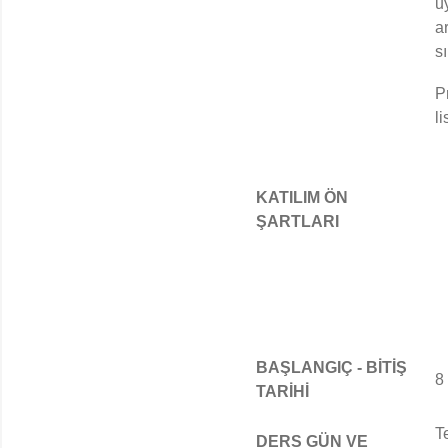
u
a
s
P
l
KATILIM ÖN
ŞARTLARI
BAŞLANGIÇ - BİTİŞ
8
TARİHİ
T
DERS GÜN VE