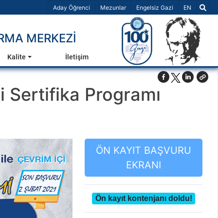
Dil Seçiniz 
Aday Öğrenci
Mezunlar
Engelsiz Gazi
EN
RMA MERKEZİ
Kalite
İletişim
i Sertifika Programı
ÖN KAYIT BAŞVURU
EKRANI
Ön kayıt kontenjanı doldu!