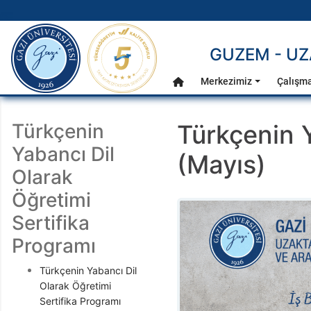
gazi.edu.tr
GUZEM - UZ
Ana Menü
Merkezimiz
Çalışma
Anasayfa
Türkçenin
Türkçenin Y
Yabancı Dil
(Mayıs)
Olarak
Öğretimi
Sertifika
Programı
Türkçenin Yabancı Dil
Olarak Öğretimi
Sertifika Programı