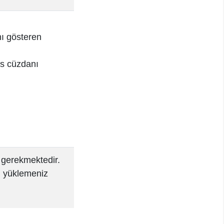
nı gösteren
us cüzdanı
z gerekmektedir.
ri yüklemeniz