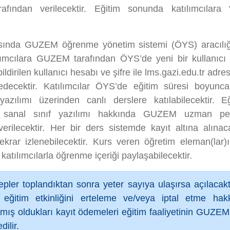
afından verilecektir. Eğitim sonunda katılımcılara “
 arasında GUZEM öğrenme yönetim sistemi (ÖYS) aracılığı
lımcılara GUZEM tarafından ÖYS’de yeni bir kullanıcı h
bildirilen kullanıcı hesabı ve şifre ile lms.gazi.edu.tr adr
edecektir. Katılımcılar ÖYS’de eğitim süresi boyunca
yazılımı üzerinden canlı derslere katılabilecektir. E
 sanal sınıf yazılımı hakkında GUZEM uzman pers
 verilecektir. Her bir ders sistemde kayıt altına alın
tekrar izlenebilecektir. Kurs veren öğretim eleman(lar)ı
atılımcılarla öğrenme içeriği paylaşabilecektir.
lepler toplandıktan sonra yeter sayıya ulaşırsa açılaca
eğitim etkinliğini erteleme ve/veya iptal etme hakkı
pmış oldukları kayıt ödemeleri eğitim faaliyetinin GUZEM 
ilir.