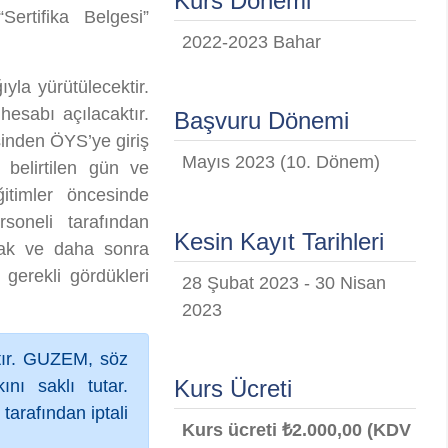
Kurs Dönemi
Sertifika Belgesi”
2022-2023 Bahar
yla yürütülecektir.
esabı açılacaktır.
Başvuru Dönemi
esinden ÖYS’ye giriş
Mayıs 2023 (10. Dönem)
 belirtilen gün ve
ğitimler öncesinde
oneli tarafından
Kesin Kayıt Tarihleri
acak ve daha sonra
 gerekli gördükleri
28 Şubat 2023 - 30 Nisan
2023
ktır. GUZEM, söz
Kurs Ücreti
nı saklı tutar.
tarafından iptali
Kurs ücreti ₺2.000,00 (KDV