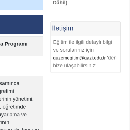
Dâhil)
İletişim
Eğitim ile ilgili detaylı bilgi
ka Programı
ve sorularınız için
'den
guzemegitim@gazi.edu.tr
bize ulaşabilirsiniz:
apsamında
ğretimi
rinin yönetimi,
im, öğretimde
-uyarlama ve
ının