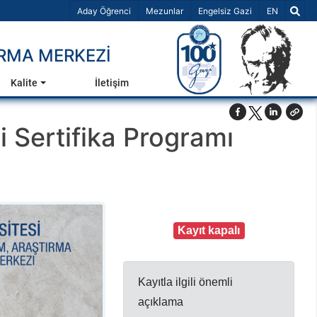
Dil Seçiniz 
Aday Öğrenci
Mezunlar
Engelsiz Gazi
EN
RMA MERKEZİ
Kalite
İletişim
i Sertifika Programı
Kayıt kapalı
Kayıtla ilgili önemli
açıklama