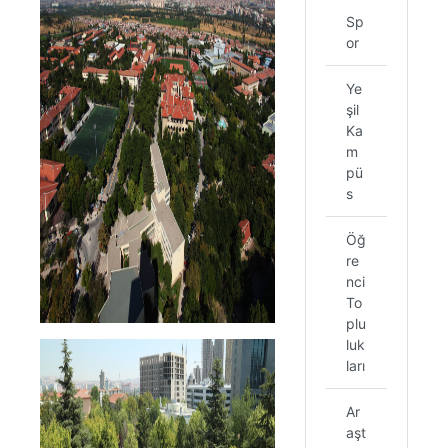
Sp
or
Ye
şil
Ka
m
pü
s
Öğ
re
nci
To
plu
luk
ları
Ar
aşt