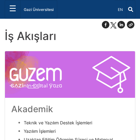
☰
Dil Seçiniz 
Gazi Üniversitesi
EN
İş Akışları
Akademik
Teknik ve Yazılım Destek İşlemleri
Yazılım İşlemleri
Uzaktan Eğitim Öğrenim Süreci ve Materyal