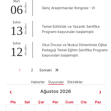
Mart
2026
06
Genç Araştırmacılar Kongresi - VI
Şubat
2026
13
Temel Editörlük ve Yazarlık Sertifika
Programı başvuruları başlamıştır.
Şubat
Okul Öncesi ve İlkokul Döneminde Dijital
2026
12
Pedagoji Temel Eğitim Sertifika Programı
başvuruları başlamıştır.
1
2
Sonraki
Haberler
Duyurular
Etkinlikler
Ağustos 2026
Pts
Sal
Çar
Per
Cum
Cts
Paz