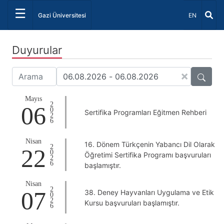
☰
Dil Seçiniz 
Gazi Üniversitesi
EN
Duyurular
×
Mayıs
2026
06
Sertifika Programları Eğitmen Rehberi
Nisan
16. Dönem Türkçenin Yabancı Dil Olarak
2026
22
Öğretimi Sertifika Programı başvuruları
başlamıştır.
Nisan
2026
07
38. Deney Hayvanları Uygulama ve Etik
Kursu başvuruları başlamıştır.